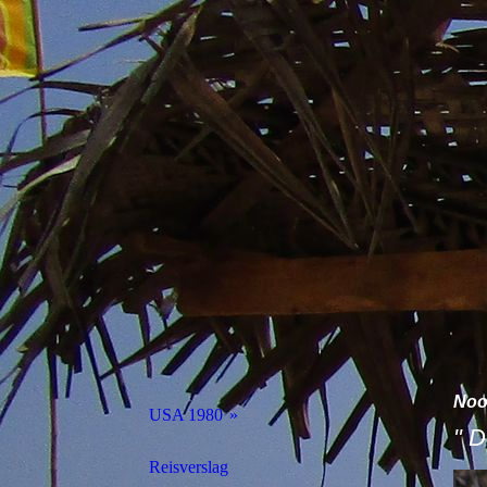
Noo
USA 1980
" 
Fotoboek
Reisverslag