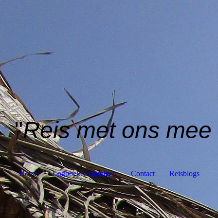
"
Reis met ons mee
Home
Logboek vliegtuigen
Contact
Reisblogs